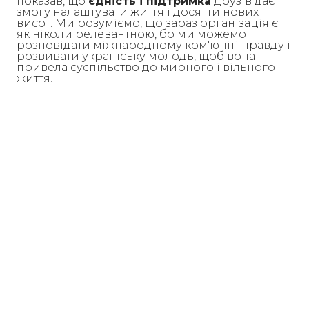
показав, що
єдність і підтримка
друзів дає
змогу налаштувати життя і досягти нових
висот. Ми розуміємо, що зараз організація є
як ніколи релевантною, бо ми можемо
розповідати міжнародному ком'юніті правду і
розвивати українську молодь, щоб вона
привела суспільство до мирного і вільного
життя!
AIESEC is a non-governmental not-for-profit organization in consultative status
with the United Nations Economic and Social Council (ECOSOC), affiliated with
the UN DPI, member of ICMYO, and is recognized by UNESCO.
Global Teacher
Global Volunteer
Global Talent