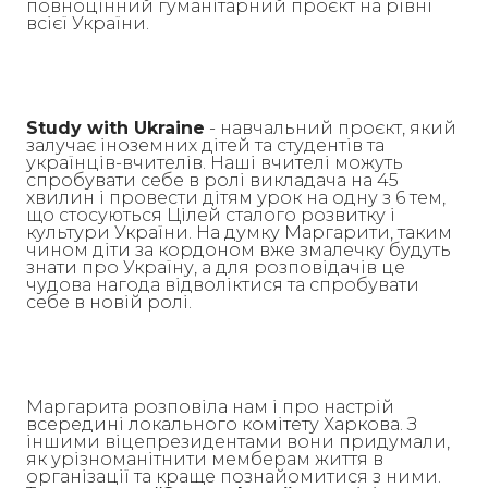
повноцінний гуманітарний проєкт на рівні
всієї України.
Study with Ukraine
- навчальний проєкт, який
залучає іноземних дітей та студентів та
українців-вчителів. Наші вчителі можуть
спробувати себе в ролі викладача на 45
хвилин і провести дітям урок на одну з 6 тем,
що стосуються Цілей сталого розвитку і
культури України. На думку Маргарити, таким
чином діти за кордоном вже змалечку будуть
знати про Україну, а для розповідачів це
чудова нагода відволіктися та спробувати
себе в новій ролі.
Маргарита розповіла нам і про настрій
всередині локального комітету Харкова. З
іншими віцепрезидентами вони придумали,
як урізноманітнити мемберам життя в
організації та краще познайомитися з ними.