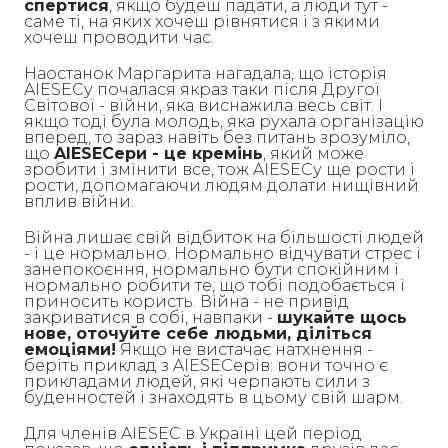
спертися
, якщо будеш падати, а люди тут -
саме ті, на яких хочеш рівнятися і з якими
хочеш проводити час.
Наостанок Маргарита нагадала, що історія
AIESECу почалася якраз таки після Другої
Світової - війни, яка виснажила весь світ. І
якщо тоді була молодь, яка рухала організацію
вперед, то зараз навіть без питань зрозуміло,
що
AIESECери - це кремінь
, який може
зробити і змінити все, тож AIESECу ще рости і
рости, допомагаючи людям долати нищівний
вплив війни.
Війна лишає свій відбиток на більшості людей
- і це нормально. Нормально відчувати стрес і
занепокоєння, нормально бути спокійним і
нормально робити те, що тобі подобається і
приносить користь. Війна - не привід
закриватися в собі, навпаки -
шукайте щось
нове, оточуйте себе людьми, діліться
емоціями!
Якщо не вистачає натхнення -
беріть приклад з AIESECерів: вони точно є
прикладами людей, які черпають сили з
буденностей і знаходять в цьому свій шарм.
Для членів AIESEC в Україні цей період