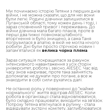
Ми починаємо історію Тетяни з перших днів
війни, і не можна сказати, що для неї вони
були легкі. Родичі дівчини залишилися в
Луганській області, тому кожен день і тоді, і
зараз сповнений тривог і переживань. До
війни дівчина мала багато планів, проте в
перші два тижні повномасштабного
вторгнення їх було знищено, а сама Таня
погрузилася в апатію, в якій не могла нічого
робити. Дні були просто стрічкою новин і
запам’яталися як
велика чорна пляма
.
Зараз ситуація покращилася за рахунок
інтенсивного навантаження з усіх сторін:
університет, робота і, звісно, AIESEC. Час від
часу знов накриває, проте така зайнятість
допомагає не думати про погане, а все ж
знаходити в собі сили рухатись далі.
Не останню роль у поверненні до “майже
нормального” життя відіграв AIESEC. Коли
робота в організації стала відновлюватися,
було складно працювати, виходити на зв’язок.
Потроху Тетяна втягнулася в рутину - стала
відвідувати зустрічі комітету, заглиблюватися