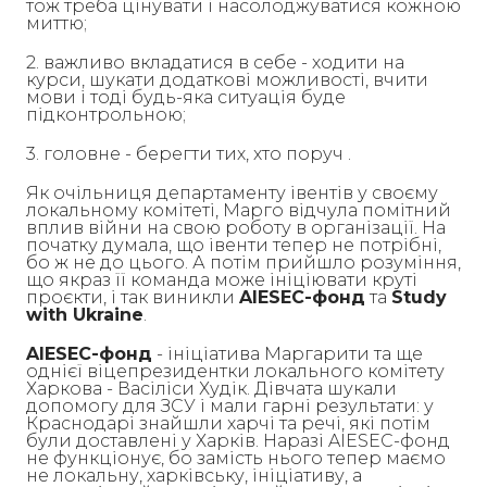
тож треба цінувати і насолоджуватися кожною
миттю;
2. важливо вкладатися в себе - ходити на
курси, шукати додаткові можливості, вчити
мови і тоді будь-яка ситуація буде
підконтрольною;
3. головне - берегти тих, хто поруч .
Як очільниця департаменту івентів у своєму
локальному комітеті, Марго відчула помітний
вплив війни на свою роботу в організації. На
початку думала, що івенти тепер не потрібні,
бо ж не до цього. А потім прийшло розуміння,
що якраз її команда може ініціювати круті
проєкти, і так виникли
AIESEC-фонд
та
Study
with Ukraine
.
AIESEC-фонд
- ініціатива Маргарити та ще
однієї віцепрезидентки локального комітету
Харкова - Васіліси Худік. Дівчата шукали
допомогу для ЗСУ і мали гарні результати: у
Краснодарі знайшли харчі та речі, які потім
були доставлені у Харків. Наразі AIESEC-фонд
не функціонує, бо замість нього тепер маємо
не локальну, харківську, ініціативу, а