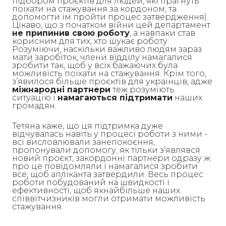
підбором проєктів для людей, які прагнуть
поїхати на стажування за кордоном, та
допомогти їм пройти процес затвердження).
Цікаво, що з початком війни цей департамент
не припинив свою роботу
, а навпаки став
корисним для тих, хто шукає роботу.
Розуміючи, наскільки важливо людям зараз
мати заробіток, члени відділу намагалися
зробити так, щоб у всіх бажаючих була
можливість поїхати на стажування. Крім того,
з’явилося більше проєктів для українців, адже
міжнародні партнери
теж розуміють
ситуацію і
намагаються підтримати
наших
громадян.
Тетяна каже, що ця підтримка дуже
відчувалась навіть у процесі роботи з ними -
всі висловлювали занепокоєння,
пропонували допомогу; як тільки з’являвся
новий проєкт, закордонні партнери одразу ж
про це повідомляли і намагалися зробити
все, щоб апліканта затвердили. Весь процес
роботи побудований на швидкості і
ефективності, щоб якнайбільше наших
співвітчизників могли отримати можливість
стажування.