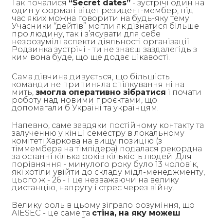
Так почалися
“Secret dates”
- зустрічі один на
один у форматі віцепрезидент-мембер, під
час яких можна говорити на будь-яку тему.
Учасники “дейтів” могли як дізнатися більше
про людину, так і з’ясувати для себе
незрозумілі аспекти діяльності організації.
Родзинка зустрічі - ти не знаєш заздалегідь з
ким вона буде, що ще додає цікавості.
Сама дівчина дивується, що більшість
команди не припиняла спілкування ні на
мить,
змогла оперативно зібратися
і почати
роботу над новими проєктами, що
допомагали б Україні та українцям.
Напевно, саме завдяки постійному контакту та
залученню у кінці семестру в локальному
комітеті Харкова на вищу позицію (з
тіммембера на тімлідера) подалася рекордна
за останні кілька років кількість людей. Для
порівняння - минулого року було 13 чоловік,
які хотіли увійти до складу мідл-менеджменту,
цього ж - 26 - і це незважаючи на велику
дистанцію, напругу і стрес через війну.
Велику роль в цьому зіграло розуміння, що
AIESEC - це саме та
стіна, на яку можеш