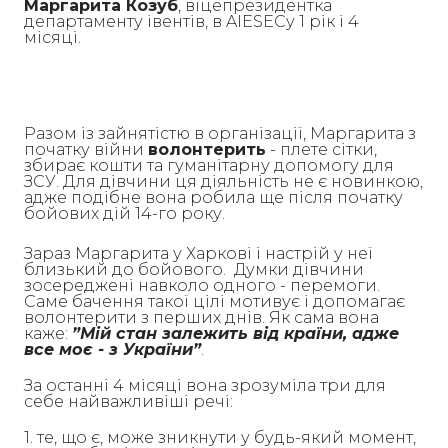
Маргарита Козуб
, віцепрезидентка
департаменту івентів, в AIESECу 1 рік і 4
місяці.
Разом із зайнятістю в організації, Маргарита з
початку війни
волонтерить
- плете сітки,
збирає кошти та гуманітарну допомогу для
ЗСУ. Для дівчини ця діяльність не є новинкою,
адже подібне вона робила ще після початку
бойових дій 14-го року.
Зараз Маргарита у Харкові і настрій у неї
близький до бойового. Думки дівчини
зосереджені навколо одного - перемоги.
Саме бачення такої цілі мотивує і допомагає
волонтерити з перших днів. Як сама вона
каже:
”Мій стан залежить від країни, адже
все моє - з України”
.
За останні 4 місяці вона зрозуміла три для
себе найважливіші речі:
1. те, що є, може зникнути у будь-який момент,