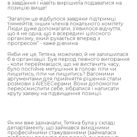
в завдання і навіть вирішила подаватися на
позицію вище!
“Загалом це відбулося завдяки підтримці
тіммейтів, інших членів локального комітету.
Люди дуже допомагали, з’явилося відчуття,
що я не одна, що я всередині цілісного
організму, який рухається вперед з
прогресом” - каже дівчина.
Якби не це, Тетяна, можливо, й не залишилася
б в організації. Був період певного вигорання
- коли переймаєшся, що не вистачить часу,
було постійне метушіння в голові: піти чи
лишитись, піти чи лишитись? Вагомими
аргументами для прийняття рішення стали
розмови з AIESECерами. Вони допомогли
переосмислити себе, зібратися і написати
круту заявку на підвищення позиції.
Як ми вже зазначали, Тетяна була у складі
департаменту, що займався вихідними
професійними стажуваннями (займалася