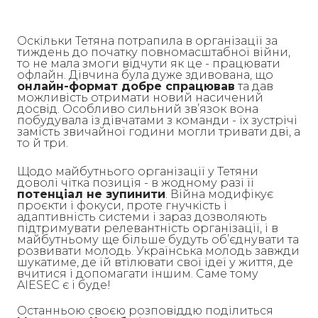
Оскільки Тетяна потрапила в організації за
тиждень до початку повномасштабної війни,
то не мала змоги відчути як це - працювати
офлайн. Дівчина була дуже здивована, що
онлайн-формат добре спрацював
та дав
можливість отримати новий насичений
досвід. Особливо сильний зв’язок вона
побудувала із дівчатами з команди - їх зустрічі
замість звичайної години могли тривати дві, а
то й три.
Щодо майбутнього організації у Тетяни
доволі чітка позиція - в жодному разі її
потенціал не зупинити
. Війна модифікує
проєкти і фокуси, проте гнучкість і
адаптивність системи і зараз дозволяють
підтримувати релевантність організації, і в
майбутньому ще більше будуть об’єднувати та
розвивати молодь. Українська молодь завжди
шукатиме, де їй втілювати свої ідеї у життя, де
вчитися і допомагати іншим. Саме тому
AIESEC є і буде!
Останньою своєю розповіддю поділиться