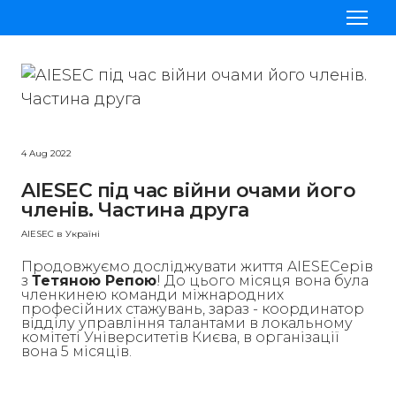
Проєкти
Стажування
4 Aug 2022
Приєднатись до AIESEC
AIESEC під час війни очами його
Наші команди
членів. Частина друга
Блог
AIESEC в Україні
Продовжуємо досліджувати життя AIESECерів
з
Тетяною Репою
! До цього місяця вона була
членкинею команди міжнародних
професійних стажувань, зараз - координатор
відділу управління талантами в локальному
комітеті Університетів Києва, в організації
вона 5 місяців.