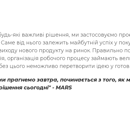
дь-які важливі рішення, ми застосовуємо про
Саме від нього залежить майбутній успіх у пок
виходу нового продукту на ринок. Правильно п
гія, організація робочого процесу займають ве
 без цього неможливо перетворити ідею у готов
 ми прагнемо завтра, починається з того, як 
ішення сьогодні" - MARS
Teacher
Global Volunteer
Ми в соціал
alent
Про AIESEC
мережах