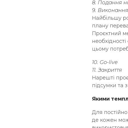
8. Подання 
9. Виконанн
Найбільшу ро
плану переваг
Проєктний ме
необхідності
цьому потреб
10. Go-live
11. Закриття
Нарешті проє
підсумки та 
Якими темпл
Для постійно
де кожен мож
використовув