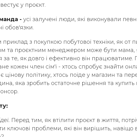
вестує у проєкт.
манда -
усі залучені люди, які виконували певн
і обов'язки.
 приклад з покупкою побутової техніки, як от п
ом та проєктним менеджером може бути мама, 
 за те, як довго і ефективно він працюватиме.
не кожен член сім'ї - хтось спробує знайти онл
є цінову політику, хтось поїде у магазин та пере
дина, яка зробить остаточне рішення та купить
онсор.
ту:
ідеї.
Перед тим, як втілити проєкт в життя, потр
и ключові проблеми, які він вирішить, навіщо в
а?