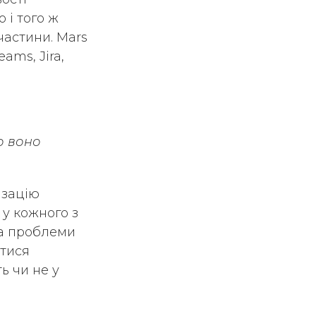
 і того ж
частини. Mars
ams, Jira,
о воно
ізацію
 у кожного з
на проблеми
атися
ь чи не у