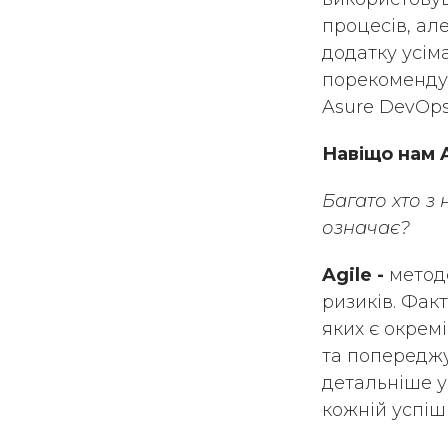
процесів, ал
додатку усім
порекомендува
Asure DevOps 
Навіщо нам A
Багато хто з
означає?
Agile -
метод
ризиків. Фак
яких є окрем
та попереджу
детальніше у 
кожній успішн