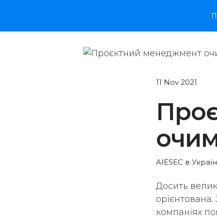
П
11 Nov 2021
Про
очи
AIESEC в Україн
Досить велика
орієнтована. 
компаніях по