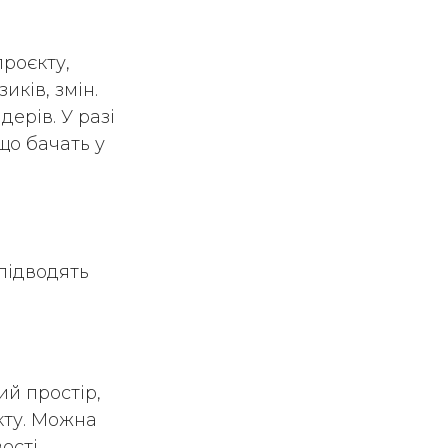
проєкту,
иків, змін.
ерів. У разі
що бачать у
підводять
ий простір,
кту. Можна
ості