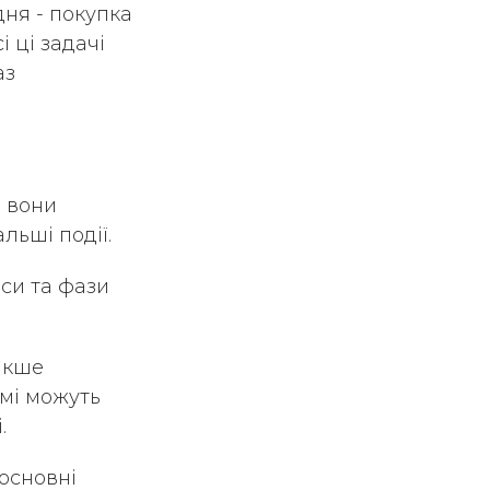
ня - покупка
і ці задачі
аз
і вони
льші події.
еси та фази
накше
амі можуть
і.
основні