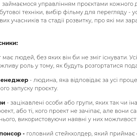
 займаємося управлінням проєктами кожного д
бутової техніки, вибір фільму для перегляду - ус
х учасників та стадії розвитку, про які ми зар
сники:
має людей, без яких він би не зміг існувати. Ус
жливу роль у тому, як будуть розгортатися пода
менеджер
- людина, яка відповідає за усі проц
ого запуску проєкту.
ри
- зацікавлені особи або групи, яких так чи і
оект, або ті, кого проект не зачіпає, але вони с
нього, використовуючи наявні у них можливост
понсор -
головний стейкхолдер, який приймає 