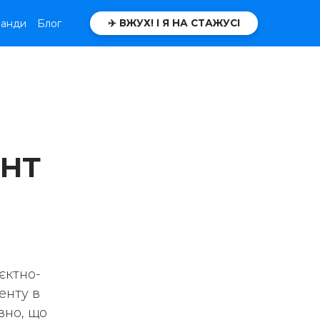
манди
Блог
✈️ ВЖУХ! І Я НА СТАЖУСІ
нт
оєктно-
енту в
вно, що