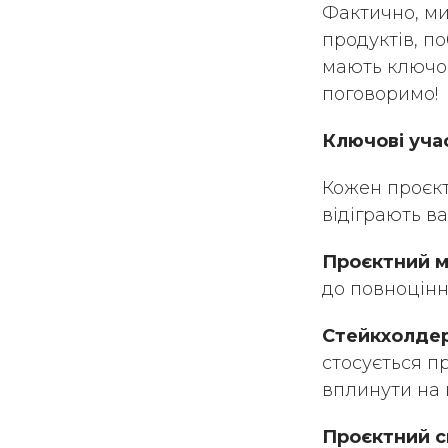
Фактично, ми
продуктів, по
мають ключови
поговоримо!
Ключові уча
Кожен проєкт 
відіграють ва
Проєктний 
до повноцінн
Стейкхолде
стосується пр
вплинути на 
Проєктний с