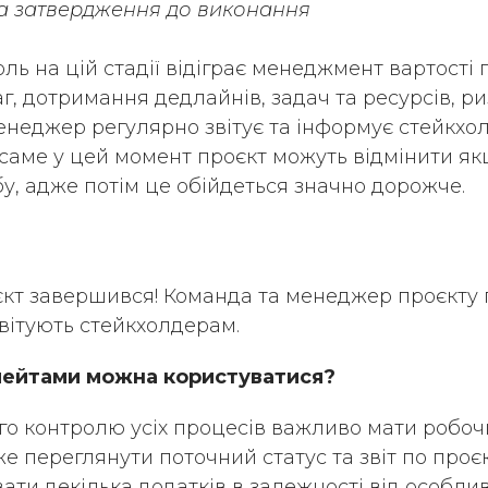
на затвердження до виконання
я
ль на цій стадії відіграє менеджмент вартості 
, дотримання дедлайнів, задач та ресурсів, риз
неджер регулярно звітує та інформує стейкхолд
 саме у цей момент проєкт можуть відмінити як
у, адже потім це обійдеться значно дорожче.
кт завершився! Команда та менеджер проєкту 
звітують стейкхолдерам.
ейтами можна користуватися?
го контролю усіх процесів важливо мати робоч
е переглянути поточний статус та звіт по проє
ати декілька додатків в залежності від особлив