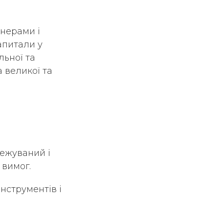
тнерами і
апитали у
ьної та
 великої та
режуваний і
 вимог.
нструментів і