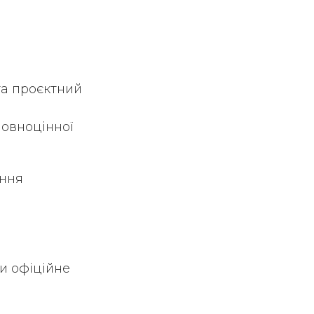
та проєктний
повноцінної
ення
и офіційне