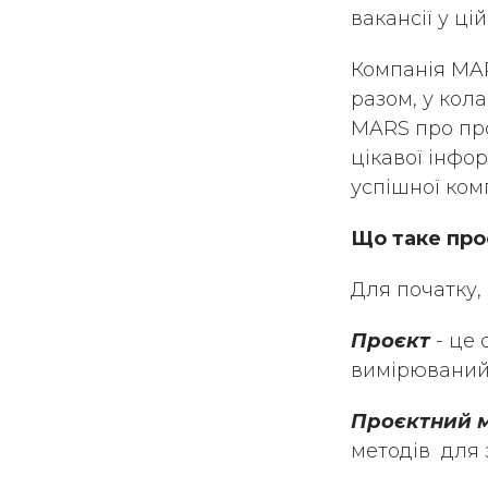
вакансії у ці
Компанія MAR
разом, у кол
MARS про про
цікавої інфо
успішної ком
Що таке пр
Для початку, 
Проєкт
- це 
вимірюваний 
Проєктний 
методів для 