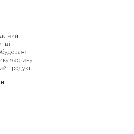
єктний
упці
обудовані
лику частину
ий продукт.
ми
ьних
Підпишись, щоб отримувати
останні новини від нас