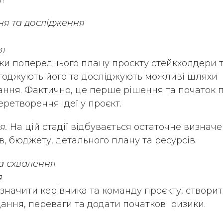
ня та дослідження
ня
ки попереднього плану проєкту стейкхолдери 
годжують його та досліджують можливі шляхи
ння. Фактично, це перше рішення та початок 
еретворення ідеї у проєкт.
я.
На цій стадії відбувається остаточне визнач
в, бюджету, детального плану та ресурсів.
а схвалення
я
начити керівника та команду проєкту, створит
дання, переваги та додати початкові ризики.