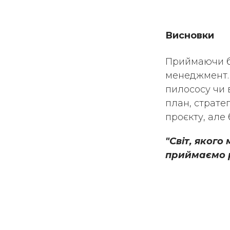
Висновки
Приймаючи бу
менеджмент. 
пилососу чи 
план, страте
проєкту, але
"Світ, якого
приймаємо р
Global 
Global T