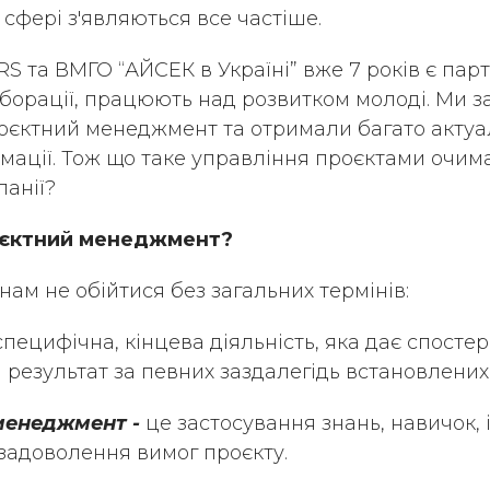
й сфері з'являються все частіше.
S та ВМГО “АЙСЕК в Україні” вже 7 років є пар
аборації, працюють над розвитком молоді. Ми з
єктний менеджмент та отримали багато актуал
рмації. Тож що таке управління проєктами очима
панії?
оєктний менеджмент?
нам не обійтися без загальних термінів:
специфічна, кінцева діяльність, яка дає спосте
результат за певних заздалегідь встановлених
менеджмент -
це застосування знань, навичок, і
задоволення вимог проєкту.