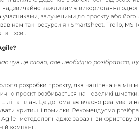
е надзвичайно важливим є використання одного
а учасниками, залученими до проєкту або його 
в нам такі ресурси як Smartsheet, Trello, MS Te
та Excel.
gile?
 нас чув це слово, але необхідно розібратися, щ
ологія розробки проєкту, яка націлена на мінім
тично проєкт розбивається на невеликі шматки,
і цілі та план. Це допомагає вчаcно реагувати 
вати критичні помилки. Рекомендуємо розібр
Agile- методології, адже зараз її використовуют
ій компанії.