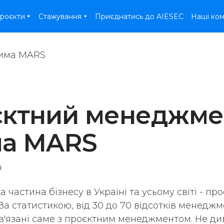
роєкти
Стажування
Приєднатись до AIESEC
Наші ко
єктний менеджме
ма MARS
і
 частина бізнесу в Україні та усьому світі - пр
За статистикою, від 30 до 70 відсотків менеджм
в'язані саме з проєктним менеджментом. Не ди