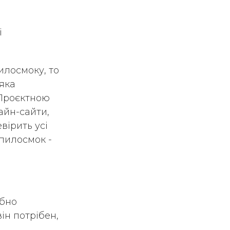
і
илосмоку, то
яка
 Проєктною
айн-сайти,
вірить усі
 пилосмок -
ібно
ін потрібен,