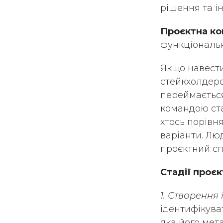
рішення та ін
Проєктна ко
функціональн
Якщо навести
стейкхолдер
переймається
командою ста
хтось порівня
варіанти. Лю
проєктний сп
Стадії проєк
1. Створення 
ідентифікуват
яка його мет