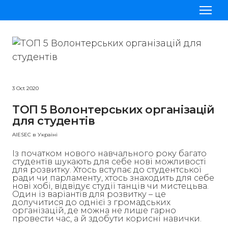
Проєкти
Стажування
3 Oct 2020
Приєднатись до AIESEC
ТОП 5 Волонтерських організацій
Наші команди
для студентів
Блог
AIESEC в Україні
Із початком нового навчального року багато
студентів шукають для себе нові можливості
для розвитку. Хтось вступає до студентської
ради чи парламенту, хтось знаходить для себе
нові хобі, відвідує студії танців чи мистецьва.
Один із варіантів для розвитку – це
долучитися до однієї з громадських
організацій, де можна не лише гарно
провести час, а й здобути корисні навички.