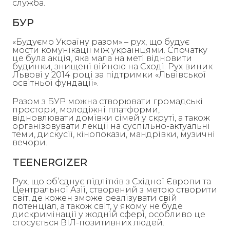
служба.
БУР
«Будуємо Україну разом» – рух, що будує
мости комунікації між українцями. Спочатку
це була акція, яка мала на меті відновити
будинки, знищені війною на Сході. Рух виник
Львові у 2014 році за підтримки «Львівської
освітньої фундації».
Разом з БУР можна створювати громадські
простори, молодіжні платформи,
відновлювати домівки сімей у скруті, а також
організовувати лекції на суспільно-актуальні
теми, дискусії, кінопокази, мандрівки, музичні
вечори.
TEENERGIZER
Рух, що об’єднує підлітків з Східної Європи та
Центральної Азії, створений з метою створити
світ, де кожен зможе реалізувати свій
потенціал, а також світ, у якому не буде
дискримінації у жодній сфері, особливо це
стосується ВІЛ-позитивних людей.