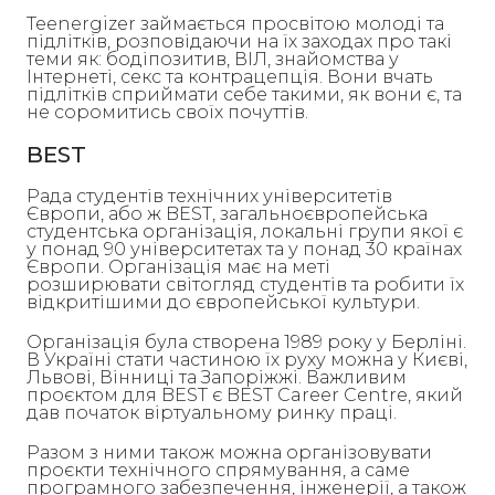
Teenergizer займається просвітою молоді та
підлітків, розповідаючи на їх заходах про такі
теми як: бодіпозитив, ВІЛ, знайомства у
Інтернеті, секс та контрацепція. Вони вчать
підлітків сприймати себе такими, як вони є, та
не соромитись своїх почуттів.
BEST
Рада студентів технічних університетів
Європи, або ж BEST, загальноєвропейська
студентська організація, локальні групи якої є
у понад 90 університетах та у понад 30 країнах
Європи. Організація має на меті
розширювати світогляд студентів та робити їх
відкритішими до європейської культури.
Організація була створена 1989 року у Берліні.
В Україні стати частиною їх руху можна у Києві,
Львові, Вінниці та Запоріжжі. Важливим
проєктом для BEST є BEST Career Centre, який
дав початок віртуальному ринку праці.
Разом з ними також можна організовувати
проєкти технічного спрямування, а саме
програмного забезпечення, інженерії, а також