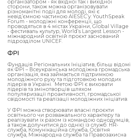
організатором - як вхідної так і вихідної
сторони, також можна організовувати
різноманітні події для молоді, які є
невід’ємною частиною AIESEC’у: YouthSpeak
Forum - молодіжні конференції, що
проводяться в 4 містах України, Global Village
- фестиваль культур, World’s Largest Lesson -
міжнародний освітній проєкт заснований
підрозділом UNICEF.
ФРІ
Фундація Регіональних Ініціатив, більш відомі
як ФРІ – Всеукраїнська молодіжна громадська
організація, яка займається підтримкою
молодіжного руху та підготовкою молодих
лідерів в Україні. Метою ФРІ є виховати
лідерів та змінотворців шляхом
популяризації проактивності, громадської
свідомості та реалізації молодіжних ініціатив.
У ФРІ можна створювати власні проєкти
освітнього чи розважального характеру та
реалізувати їх разом із командою однодумців,
а також долучитися до однієї із служб: HR-
служба, Комунікаційна служба, Освітня
служба, Міжнародна служба та Правозахисна