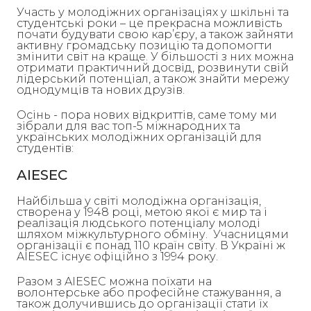
Участь у молодіжних організаціях у шкільні та
студентські роки – це прекрасна можливість
почати будувати свою кар’єру, а також зайняти
активну громадську позицію та допомогти
змінити світ на краще. У більшості з них можна
отримати практичний досвід, розвинути свій
лідерський потенціал, а також знайти мережу
однодумців та нових друзів.
Осінь - пора нових відкриттів, саме тому ми
зібрали для вас топ-5 міжнародних та
українських молодіжних організацій для
студентів:
AIESEC
Найбільша у світі молодіжна організація,
створена у 1948 році, метою якої є мир та і
реалізація людського потенціалу молоді
шляхом міжкультурного обміну. Учасницями
організації є понад 110 країн світу. В Україні ж
AIESEC існує офіційно з 1994 року.
Разом з AIESEC можна поїхати на
волонтерське або професійне стажування, а
також долучившись до організації стати їх