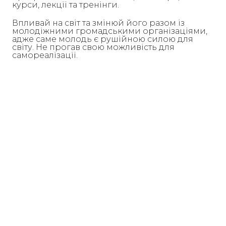
курси, лекції та тренінги.
Впливай на світ та змінюй його разом із
молодіжними громадськими організаціями,
адже саме молодь є рушійною силою для
світу. Не прогав свою можливість для
самореалізації.
AIESEC is a non-governmental not-for-profit organization in consultative status
with the United Nations Economic and Social Council (ECOSOC), affiliated with
the UN DPI, member of ICMYO, and is recognized by UNESCO.
Global Teacher
Global Volunteer
Global Talent