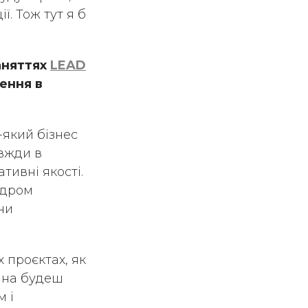
ї. Тож тут я б
заняттях
LEAD
ення в
-який бізнес
авжди в
тивні якості.
ядром
ни
х проєктах, як
инна будеш
м і