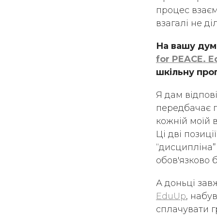
процес взаємо
взагалі не ді
На вашу думк
for PEACE. 
шкільну прог
Я дам відпові
передбачає п
кожній моїй в
Ці дві позиц
“дисципліна” 
обов'язково 
А доньці завж
EduUp
, набу
сплачувати г