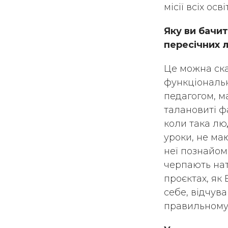
місії всіх ос
Яку ви бачит
пересічних л
Це можна сказ
функціональна
педагогом, м
талановиті фа
коли така лю
уроки, не ма
неї познайом
черпають нат
проєктах, як
себе, відчув
правильному