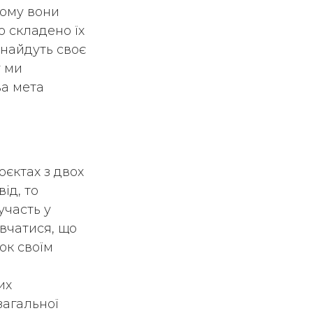
ьому вони
о складено їх
 знайдуть своє
у ми
ва мета
оєктах з двох
ід, то
участь у
авчатися, що
ок своїм
их
загальної