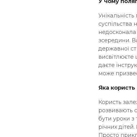
У чому поляг
Унікальність 
суспільства 
недосконала с
зсередини. В
державної стр
висвітлюєте 
даєте інструк
може призве
Яка користь 
Користь зале
розвивають со
бути уроки з 
річних дітей
Просто прикла