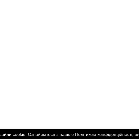
Політика конфіденційності
Звіти роботи
файли cookie. Ознайомтеся з нашою Політикою конфіденційності, що