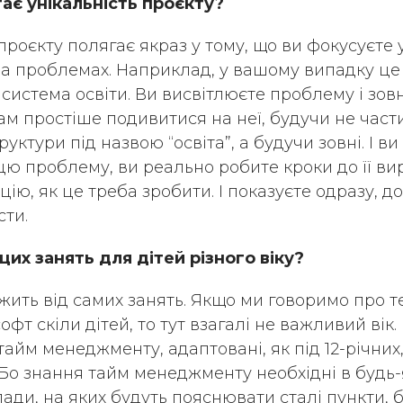
ає унікальність проєкту?
проєкту полягає якраз у тому, що ви фокусуєте 
на проблемах. Наприклад, у вашому випадку це
истема освіти. Ви висвітлюєте проблему і зовні
ам простіше подивитися на неї, будучи не час
уктури під назвою “освіта”, а будучи зовні. І ви
цю проблему, ви реально робите кроки до її ви
цію, як це треба зробити. І показуєте одразу, до
сти.
цих занять для дітей різного віку?
жить від самих занять. Якщо ми говоримо про те
фт скіли дітей, то тут взагалі не важливий вік
тайм менеджменту, адаптовані, як під 12-річних, 
. Бо знання тайм менеджменту необхідні в будь-я
ди, на яких будуть пояснювати сталі пункти, буд