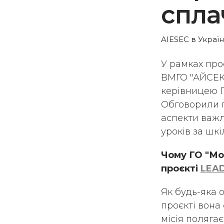
спла
AIESEC в Україн
У рамках про
ВМГО "АЙСЕК 
керівницею Г
Обговорили п
аспекти важл
уроків за шк
Чому ГО "Мо
проєкті
LEAD
Як будь-яка о
проєкті вона
місія полягає