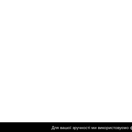
AIESEC is a non-governmental
not-for-profit organization in
consultative status with the
United Nations Economic and
Social Council (ECOSOC), affiliated
with the UN DPI, member of
ICMYO, and is recognized by
UNESCO.
Created by Weblium
Для вашої зручності ми використовуємо 