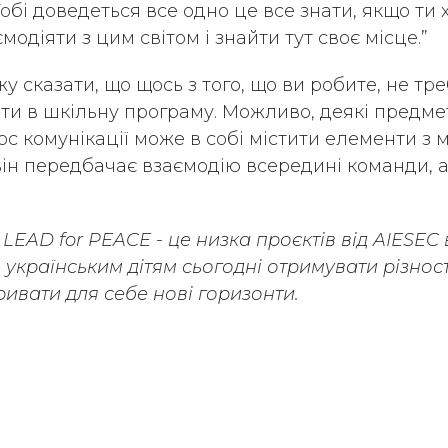
обі доведеться все одно це все знати, якщо ти
одіяти з цим світом і знайти тут своє місце.”
у сказати, що щось з того, що ви робите, не тр
и в шкільну програму. Можливо, деякі предм
урс комунікації може в собі містити елементи 
 він передбачає взаємодію всередині команди, 
EAD for PEACE - це низка проєктів від AIESEC в 
українським дітям сьогодні отримувати різнос
кривати для себе нові горизонти.
Teacher
Global Volunteer
Ми в соціал
alent
Про AIESEC
мережах