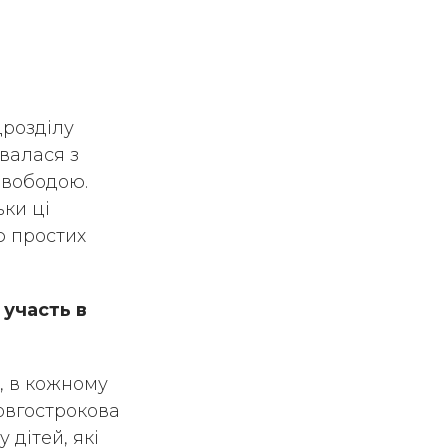
дрозділу
увалася з
Свободою.
ьки ці
ю простих
 участь в
о, в кожному
овгострокова
 дітей, які