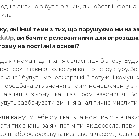
дії з дитиною буде різним, як і обсяг інформаці
лила.
у, які інші теми з тих, що порушуємо ми на 
EduUp
, ви бачите релевантними для впровадж
раму на постійній основі?
дь як мама підлітка і як власниця бізнесу. Будь
роцеси: взаємодію, комунікацію і структуру. З
акансії будуть менеджерські й потужні комуніка
ії передбачають знання з тайм-менеджменту з 
та знання з комунікації з ядром “взаємодія”. Во
будуть завбачувати вміння аналітично мислити.
ди кажу: “У тебе є унікальна можливість в таки
вати тих знань, за які потім ти, як доросла, пов
роші або розраховуватися своїм часом, досвідо