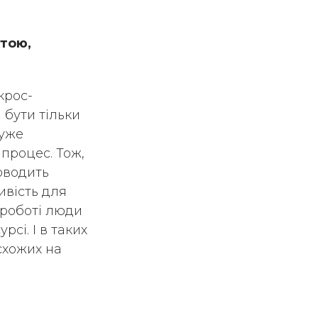
ітою,
крос-
 бути тільки
дуже
 процес. Тож,
оводить
ивість для
 роботі люди
сі. І в таких
схожих на
а