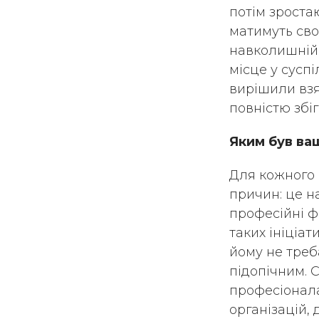
потім зроста
матимуть свої
навколишній с
місце у суспі
вирішили взя
повністю збі
Яким був ваш
Для кожного 
причин: це на
професійні ф
таких ініціа
йому не треб
підопічним. 
професіонала
організацій, 