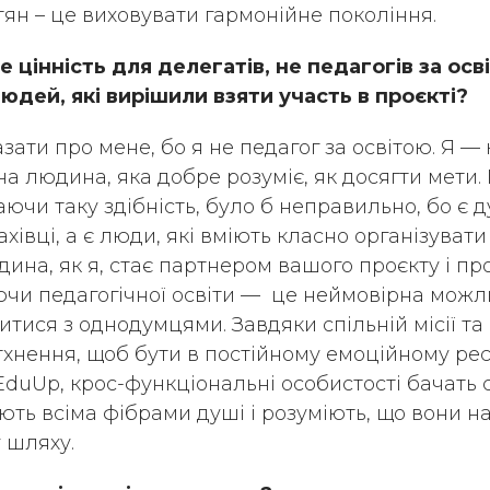
вітян – це виховувати гармонійне покоління.
е цінність для делегатів, не педагогів за осв
юдей, які вирішили взяти участь в проєкті?
ати про мене, бо я не педагог за освітою. Я — 
 людина, яка добре розуміє, як досягти мети. І
аючи таку здібність, було б неправильно, бо є 
хівці, а є люди, які вміють класно організувати
дина, як я, стає партнером вашого проєкту і пр
ючи педагогічної освіти — це неймовірна можл
итися з однодумцями. Завдяки спільній місії та
хнення, щоб бути в постійному емоційному ресур
 EduUp, крос-функціональні особистості бачать 
ають всіма фібрами душі і розуміють, що вони н
 шляху.