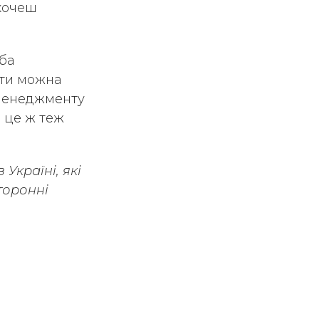
 хочеш
еба
ети можна
з менеджменту
а це ж теж
Україні, які
торонні
ьних
Підпишись, щоб отримувати
останні новини від нас