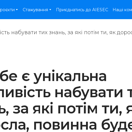
роєкти
Стажування
Приєднатись до AIESEC
Наші ко
ебе є унікальна
ивість набувати 
, за які потім ти, 
сла, повинна бу