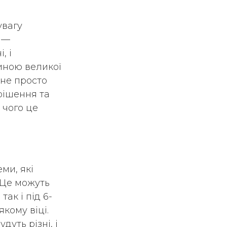
увагу
 —
, і
тиною великої
 не просто
рішення та
 чого це
ми, які
. Це можуть
так і під 6-
кому віці.
уть різні, і