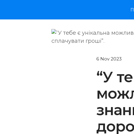
П
6 Nov 2023
“У т
можл
знань
доро