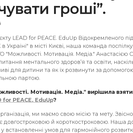
чувати гроші”.
і
єкту LEAD for PEACE. EduUp Відокремленого пі
в Україні" в місті Києві, наша команда поспілк
О "Можливості. Мотивація. Медіа." Анастасією 
итання ментального здоров’я та освіти, наскіл
иві для дитини та як їх розвинути за допомого
ільною партою.
жливості. Мотивація. Медіа."
вирішила взяти
 for PEACE. EduUp
?
рганізація, ми маємо свою місію та мету. Звісн
 є довгостроковою й короткостроковою. Наша д
 у встановленні умов для гармонійного розвитку