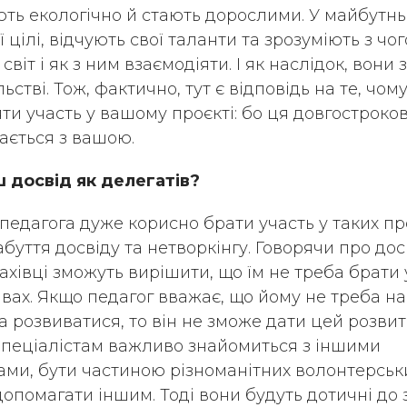
ють екологічно й стають дорослими. У майбутн
 цілі, відчують свої таланти та зрозуміють з чог
віт і як з ним взаємодіяти. І як наслідок, вони
льстві. Тож, фактично, тут є відповідь на те, чом
ти участь у вашому проєкті: бо ця довгостроко
гається з вашою.
 досвід як делегатів?
педагога дуже корисно брати участь у таких пр
буття досвіду та нетворкінгу. Говорячи про досв
ахівці зможуть вирішити, що їм не треба брати 
тивах. Якщо педагог вважає, що йому не треба н
а розвиватися, то він не зможе дати цей розвит
Спеціалістам важливо знайомиться з іншими
ми, бути частиною різноманітних волонтерськ
допомагати іншим. Тоді вони будуть дотичні до 