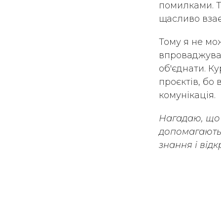
помилками. Т
щасливо взаєм
Тому я не мож
впроваджуват
об'єднати. К
проєктів, бо
комунікація.
Нагадаю, що L
допомагають 
знання і від
Global 
Global T