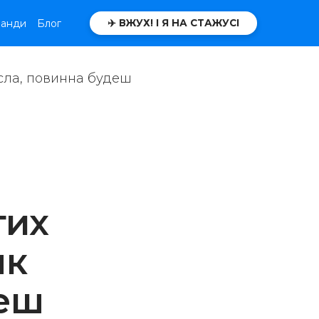
манди
Блог
✈️ ВЖУХ! І Я НА СТАЖУСІ
тих
як
деш