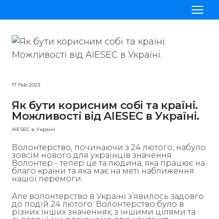
Проєкти
Стажування
17 Feb 2023
Приєднатись до AIESEC
Як бути корисним собі та країні.
Наші команди
Можливості від AIESEC в Україні.
Блог
AIESEC в Україні
Волонтерство, починаючи з 24 лютого, набуло
зовсім нового для українців значення.
Волонтер - тепер це та людина, яка працює на
благо країни та яка має на меті наближення
нашої перемоги.
Але волонтерство в Україні з’явилось задовго
до подій 24 лютого. Волонтерство було в
різних інших значеннях, з іншими цілями та