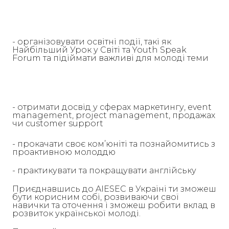
- організовувати освітні події, такі як
Найбільший Урок у Світі та Youth Speak
Forum та підіймати важливі для молоді теми
- отримати досвід у сферах маркетингу, event
management, project management, продажах
чи customer support
- прокачати своє ком’юніті та познайомитись з
проактивною молоддю
- практикувати та покращувати англійську
Приєднавшись до AIESEC в Україні ти зможеш
бути корисним собі, розвиваючи свої
навички та оточення і зможеш робити вклад в
розвиток української молоді.