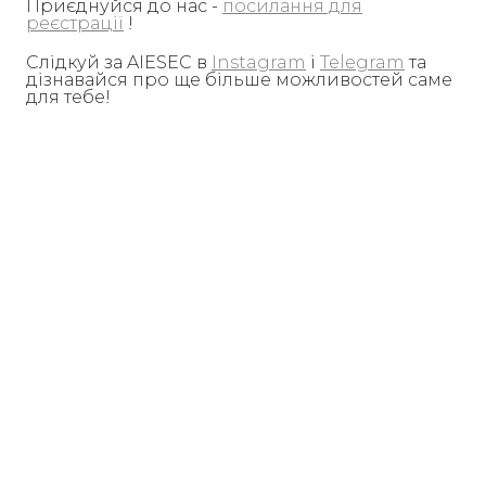
Приєднуйся до нас -
посилання для
реєстрації
!
Слідкуй за AIESEC в
Instagram
і
Telegram
та
дізнавайся про ще більше можливостей саме
для тебе!
AIESEC is a non-governmental not-for-profit organization in consultative status
with the United Nations Economic and Social Council (ECOSOC), affiliated with
the UN DPI, member of ICMYO, and is recognized by UNESCO.
Global Teacher
Global Volunteer
Global Talent