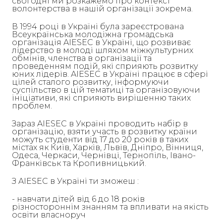
сьогодні ми розкажемо про контекст
волонтерства в нашій організації зокрема.
В 1994 році в Україні була зареєстрована
Всеукраїнська молодіжна громадська
організація AIESEC в Україні, що розвиває
лідерство в молоді шляхом міжкультурних
обмінів, членства в організації та
проведенням подій, які сприяють розвитку
юних лідерів. AIESEC в Україні працює в сфері
цілей сталого розвитку, інформуючи
суспільство в цій тематиці та організовуючи
ініціативи, які сприяють вирішенню таких
проблем.
Зараз AIESEC в Україні проводить набір в
організацію, взяти участь в розвитку країни
можуть студенти від 17 до 20 років в таких
містах як Київ, Харків, Львів, Дніпро, Вінниця,
Одеса, Черкаси, Чернівці, Тернопіль, Івано-
Франківськ та Кропивницький.
З AIESEC в Україні ти зможеш :
- навчати дітей від 6 до 18 років
різностороннім знанням та впливати на якість
освіти власноруч