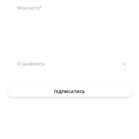
ПІДПИСАТИСЬ
Created by Weblium
All rights Reserved
✈️ ВЖУХ! І Я НА СТАЖУСІ