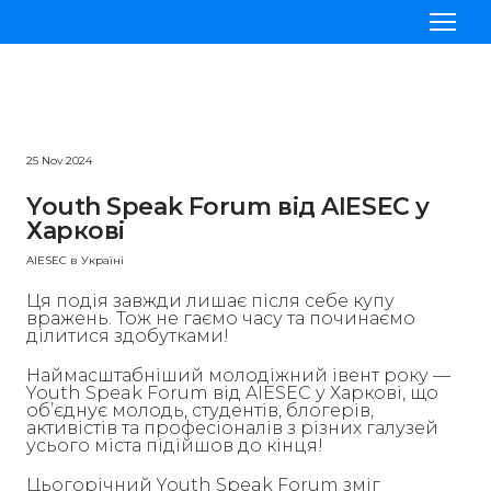
Проєкти
Стажування
25 Nov 2024
Приєднатись до AIESEC
Youth Speak Forum від AIESEC у
Харкові
Наші команди
AIESEC в Україні
Блог
Ця подія завжди лишає після себе купу
вражень. Тож не гаємо часу та починаємо
ділитися здобутками!
Наймасштабніший молодіжний івент року —
Youth Speak Forum від AIESEC у Харкові, що
об’єднує молодь, студентів, блогерів,
активістів та професіоналів з різних галузей
усього міста підійшов до кінця!
Цьогорічний Youth Speak Forum зміг