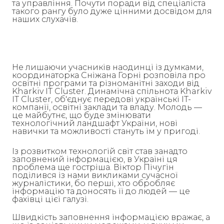
та управління. Почути поради від спеціаліста
такого рангу було дуже цінними досвідом для
наших слухачів.
Не лишаючи учасників наодинці із думками,
координаторка Сніжана Горні розповіла про
освітні програми та різноманітні заходи від
Kharkiv IT Cluster. Динамічна спільнота Kharkiv
IT Cluster, об'єднує передові українські IT-
компанії, освітні заклади та владу. Молодь —
це майбутнє, що буде змінювати
технологічний ландшафт України, нові
навички та можливості стануть їм у пригоді.
Із розвитком технологій світ став занадто
заповнений інформацією, в Україні ця
проблема ще гостріша. Віктор Пічугін
поділився із нами викликами сучасної
журналістики, бо перші, хто обробляє
інформацію та доносять її до людей — це
фахівці цієї галузі.
Швидкість заповнення інформацією вражає, а