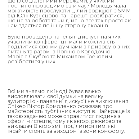
що із соціальними мережами, у яких ми
постійно проводимо свій час? Молодь мала
можливість прослухати цілий воркшоп з SMM
від Юлії Кузнєцової та нарешті розібратися,
що це за робота та чи дійсно все так просто як
нам здається по іншу сторону екранів.
Було проведено панельні дискусії на яких
учасники конференції мали можливість
поділитися своїми думками з приводу різних
питань та разом із Поліною Колодочко,
Марією Якубою та Михайлом Грековим
розібратися у них.
Всі ми знаємо, як іноді буває важко
висловлювати свої думки на велику
аудиторію - панельні дискусії не виключення.
Спікер Віктор Єрмоленко розказав про
майстерність публічних виступів. Найкраще із
такою задачею може справитися людина зі
сфери мистецтв, тому як актор, режисер та
викладач Віктор зміг поділитися тим, які
інсайти стоять за виходом із зони комфорту.