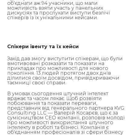
об'єднати аж 94 учасники, що мали
можливість взяти участь у панельних
дискусіях та прослухати виступи безлічі
спікерів із їх унікальними кейсами.
Спікери івенту та їх кейси
Захід дав змогу виступити спікерам, що були
вмотивовані розказати та показати на
прикладах про можливості для нового
покоління. 13 людей протягом двох днів
ділилися своїм досвідом, привідкриваючи
таємниці своєї справи.
В умовах сьогодення штучний інтелект
вражає та часом лякає. Щоб розвіяти
побоювання та показати переваги,
представник від генерального партнера KVG
Consulting LLC — Валерій Косарєв, що є за
сумісництвом CEO компанії, розповів молоді
про можливості використання штучного
інтелекту в роботі та бізнесі. Компанія є
об'єднанням професіоналів зі сфери бізнесу