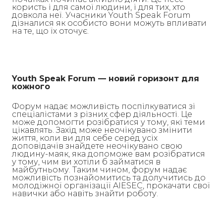
користь і для самої людини, і для тих, хто
довкола неї. Учасники Youth Speak Forum
дізналися як особисто вони можуть впливати
на те, що їх оточує.
Youth Speak Forum — новий горизонт для
кожного
Форум надає можливість поспілкуватися зі
спеціалістами з різних сфер діяльності. Це
може допомогти розібратися у тому, які теми
цікавлять. Захід може неочікувано змінити
життя, коли ви для себе серед усіх
доповідачів знайдете неочікувано свою
людину-маяк, яка допоможе вам розібратися
у тому, чим ви хотіли б займатися в
майбутньому. Таким чином, форум надає
можливість познайомитись та долучитись до
молодіжної організації AIESEC, прокачати свої
навички або навіть знайти роботу.