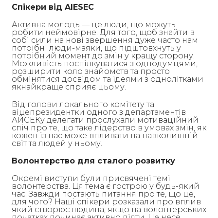
Спікери від AIESEC
Активна молодь — це люди, що можуть
робити неймовірне. Для того, щоб знайти в
собі сили на нові звершення дуже часто нам
потрібні люди-маяки, що підштовхнуть у
потрібний момент до змін у кращу сторону.
Можливість поспілкуватися з однодумцями,
розширити коло знайомств та просто
обмінятися досвідом та ідеями з однолітками
якнайкраще сприяє цьому.
Від голови локального комітету та
віцепрезидентки одного з департаментів
АЙСЕКу делегати прослухали мотиваційний
спіч про те, що таке лідерство в умовах змін, як
кожен із нас може впливати на навколишній
світ та людей у ньому.
Волонтерство для сталого розвитку
Окремі виступи були присвячені темі
волонтерства. Ця тема є гострою у будь-який
час. Завжди постають питання про те, що це,
для чого? Наші спікери розказали про вплив
який створює людина, якщо на волонтерських
початках починає активно діяти. Це несе