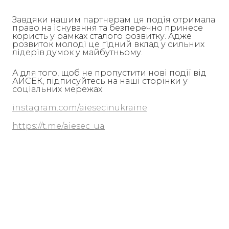
Завдяки нашим партнерам ця подія отримала
право на існування та безперечно принесе
користь у рамках сталого розвитку. Адже
розвиток молоді це гідний вклад у сильних
лідерів думок у майбутньому.
А для того, щоб не пропустити нові події від
АЙСЕК, підписуйтесь на наші сторінки у
соціальних мережах:
instagram.com/aiesecinukraine
https://t.me/aiesec_ua
AIESEC is a non-governmental not-for-profit organization in consultative status
with the United Nations Economic and Social Council (ECOSOC), affiliated with
the UN DPI, member of ICMYO, and is recognized by UNESCO.