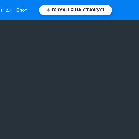
манди
Блог
✈️ ВЖУХ! І Я НА СТАЖУСІ